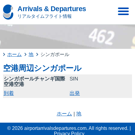
Arrivals & Departures
リアルタイムフライト情報
ホーム
地
シンガポール
空港周辺シンガポール
シンガポールチャンギ国際
SIN
空港空港
到着
出発
ホーム
|
地
© 2026 airportarrivalsdepartures.com. All rights reserved. |
Privacy Policy