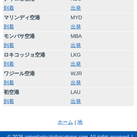
到着
出発
マリンディ空港
MYD
到着
出発
モンバサ空港
MBA
到着
出発
ロキコッジョ空港
LKG
到着
出発
ワジール空港
WJR
到着
出発
初空港
LAU
到着
出発
ホーム
|
地
© 2026 airportarrivalsdepartures.com. All rights reserved. |